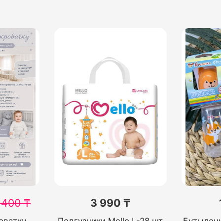
 400
₸
3 990 ₸