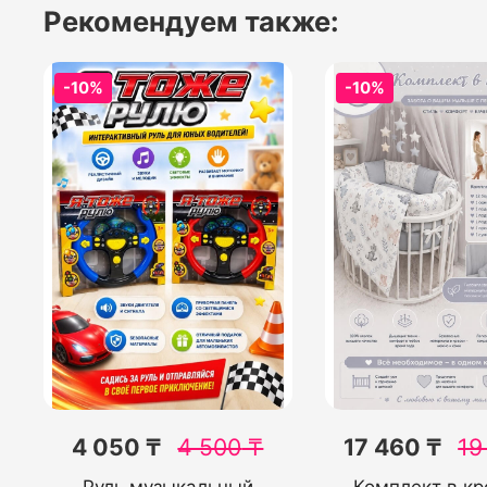
Рекомендуем также:
-10%
-10%
4 050 ₸
4 500
₸
17 460 ₸
19