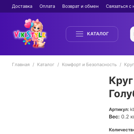
Доставка
Оплата
Возврат и обмен
Связаться с
КАТАЛОГ
Главная
Каталог
Комфорт и Безопасность
Круг
Круг
Голу
Артикул:
k
Вес:
0.2
кг
Количество