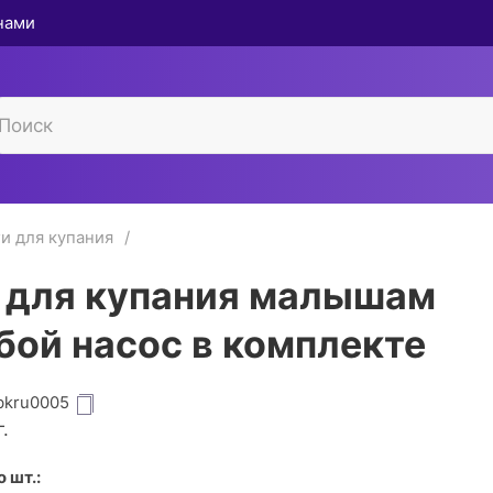
 нами
и для купания
 для купания малышам
бой насос в комплекте
bkru0005
.
 шт.: