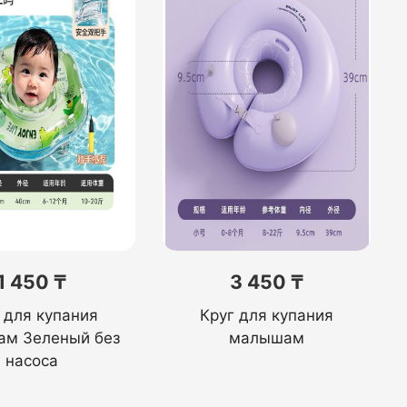
1 450 ₸
3 450 ₸
 для купания
Круг для купания
м Зеленый без
малышам
насоса