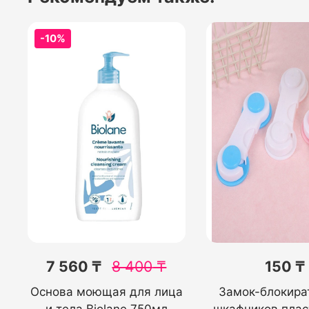
-10%
7 560 ₸
8 400
₸
150 ₸
Основа моющая для лица
Замок-блокира