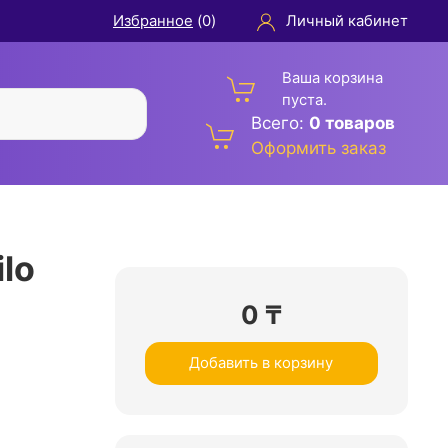
Избранное
(
0
)
Личный кабинет
Ваша корзина
пуста.
Всего:
0 товаров
Оформить заказ
lo
0
₸
Добавить в корзину