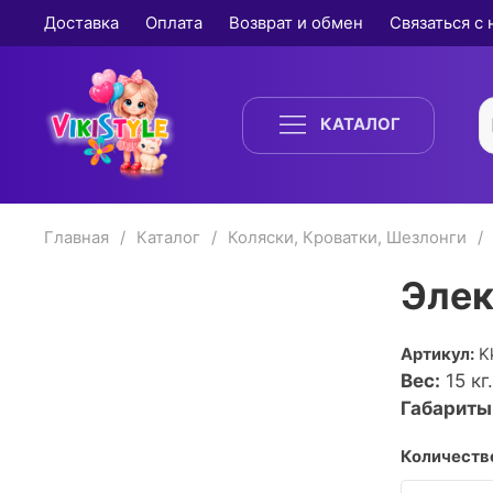
Доставка
Оплата
Возврат и обмен
Связаться с
КАТАЛОГ
Главная
Каталог
Коляски, Кроватки, Шезлонги
Элек
Артикул:
K
Вес:
15
кг.
Габариты
Количество