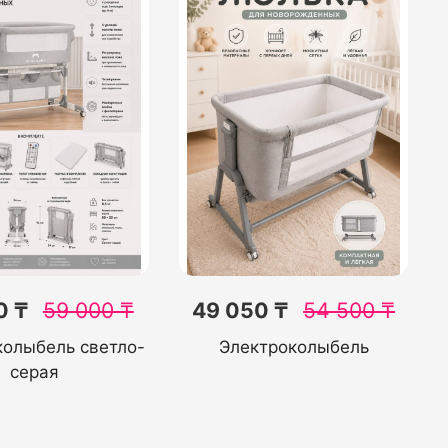
0 ₸
59 000
₸
49 050 ₸
54 500
₸
колыбель светло-
Электроколыбель
серая