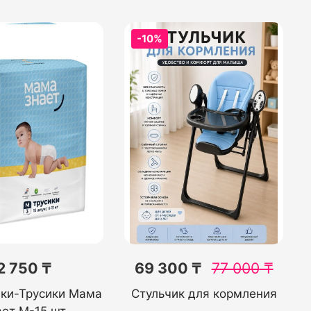
-10%
2 750 ₸
69 300 ₸
77 000
₸
ики-Трусики Мама
Стульчик для кормления