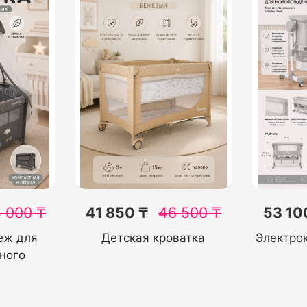
 000
₸
41 850 ₸
46 500
₸
53 10
еж для
Детская кроватка
Электро
ного