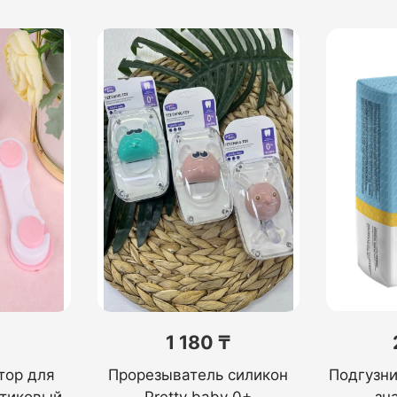
1 180 ₸
тор для
Прорезыватель силикон
Подгузн