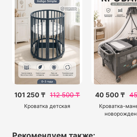
101 250 ₸
112 500
₸
40 500 ₸
45
Кроватка детская
Кроватка-ман
новорожден
Рекомендуем также: