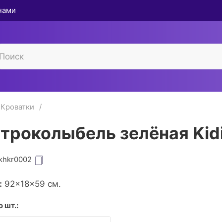
 нами
Кроватки
троколыбель зелёная Kidi
khkr0002
:
92×18×59 см.
 шт.: