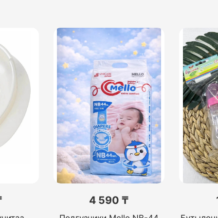
₸
4 590 ₸