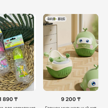
1 890 ₸
9 200 ₸