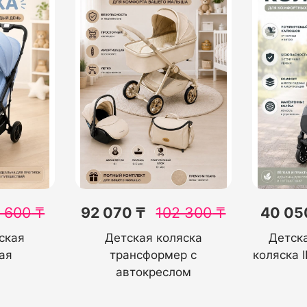
 600
₸
92 070 ₸
102 300
₸
40 05
ская
Детская коляска
Детск
ая
трансформер с
коляска 
автокреслом