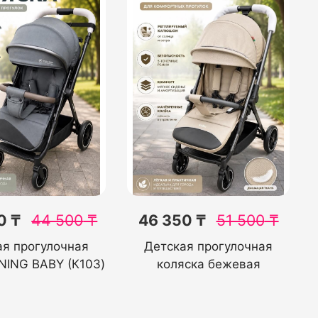
0 ₸
44 500
₸
46 350 ₸
51 500
₸
ая прогулочная
Детская прогулочная
INING BABY (К103)
коляска бежевая