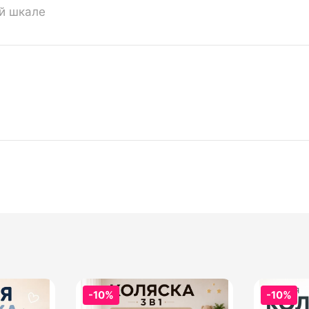
ой шкале
-10%
-10%