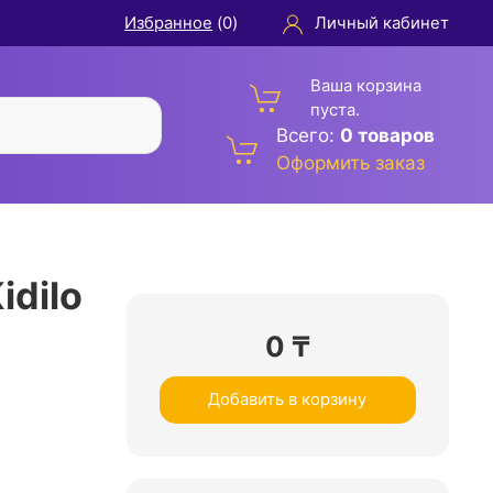
Избранное
(
0
)
Личный кабинет
Ваша корзина
пуста.
Всего:
0 товаров
Оформить заказ
idilo
0
₸
Добавить в корзину