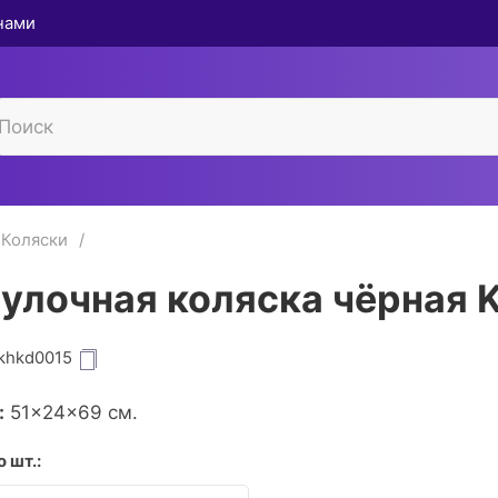
 нами
Коляски
улочная коляска чёрная K
khkd0015
:
51×24×69 см.
 шт.: