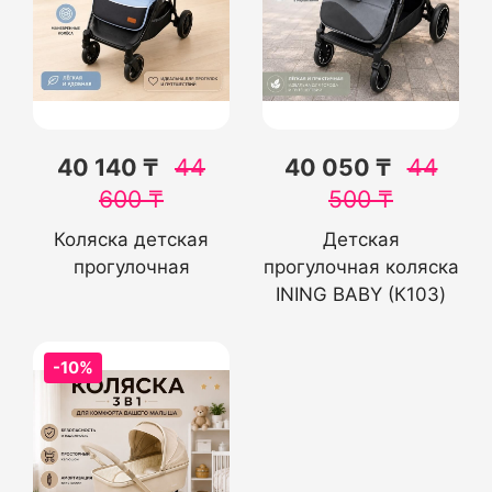
40 140 ₸
44
40 050 ₸
44
600
₸
500
₸
Коляска детская
Детская
прогулочная
прогулочная коляска
INING BABY (К103)
-10%