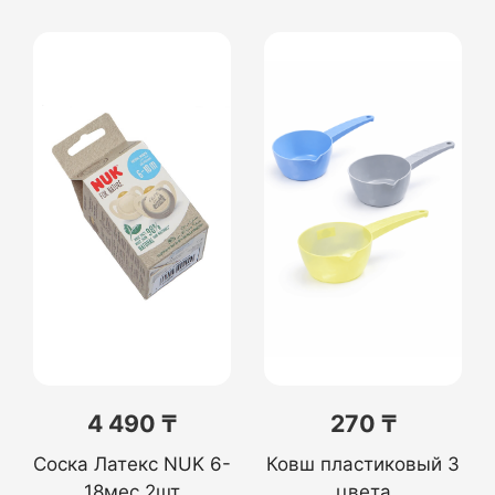
4 490 ₸
270 ₸
Соска Латекс NUK 6-
Ковш пластиковый 3
18мес 2шт
цвета