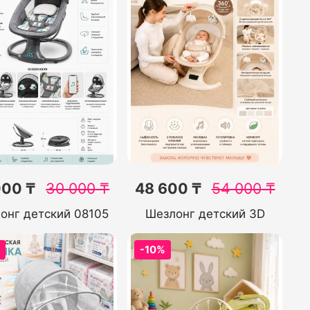
000 ₸
30 000
₸
48 600 ₸
54 000
₸
онг детский 08105
Шезлонг детский 3D
%
-10%