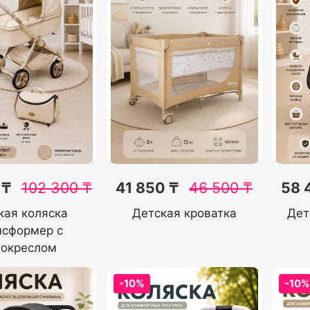
 ₸
102 300
₸
41 850 ₸
46 500
₸
58 
кая коляска
Детская кроватка
Дет
нсформер с
токреслом
-10%
-10