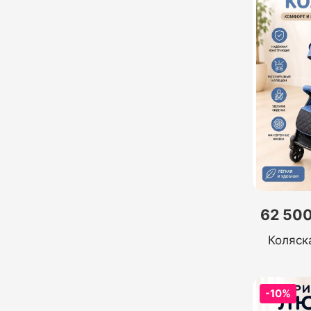
62 500
Коляск
-10%