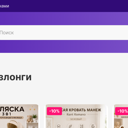
 нами
злонги
-10%
-10