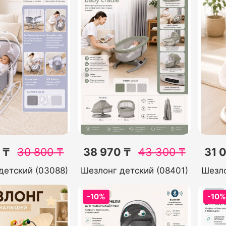
 ₸
30 800
₸
38 970 ₸
43 300
₸
31 
детский (03088)
Шезлонг детский (08401)
Шезло
-10%
-10