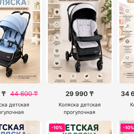
 ₸
44 600
₸
29 990 ₸
34 
ска детская
Коляска детская
К
огулочная
прогулочная
-10%
-10