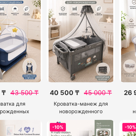
 ₸
43 500
₸
40 500 ₸
45 000
₸
26 
ватка для
Кроватка-манеж для
орожденных
новорожденного
н
-10%
-10