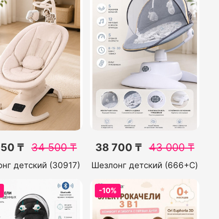
050 ₸
34 500
₸
38 700 ₸
43 000
₸
нг детский (30917)
Шезлонг детский (666+C)
%
-10%