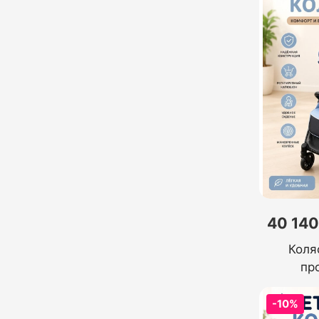
40 140
Коля
пр
-10%