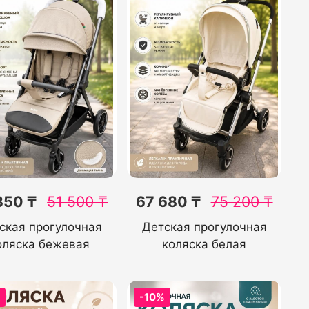
350 ₸
51 500
₸
67 680 ₸
75 200
₸
ская прогулочная
Детская прогулочная
оляска бежевая
коляска белая
%
-10%