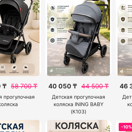
 ₸
58 700
₸
40 050 ₸
44 500
₸
46 
я прогулочная
Детская прогулочная
Дет
коляска
коляска INING BABY
к
(К103)
-10