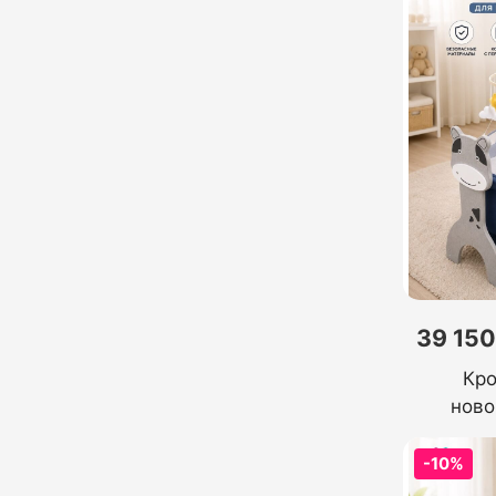
39 150
Кро
нов
-10%