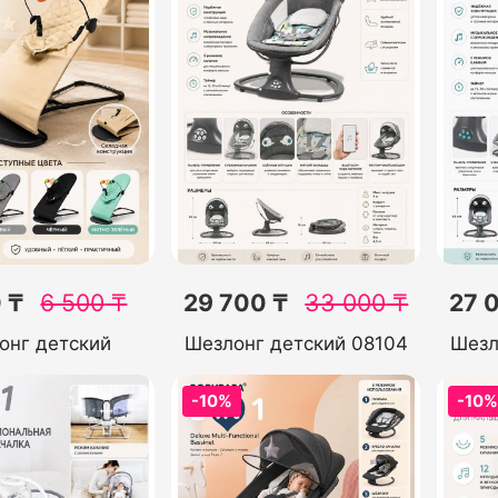
 ₸
6 500
₸
29 700 ₸
33 000
₸
27 
онг детский
Шезлонг детский 08104
Шезл
-10%
-10