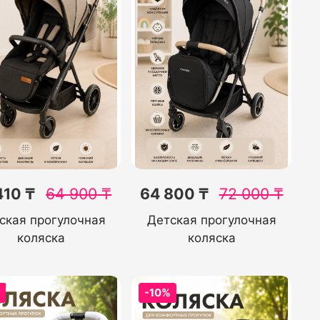
410 ₸
64 900
₸
64 800 ₸
72 000
₸
ская прогулочная
Детская прогулочная
коляска
коляска
%
-10%