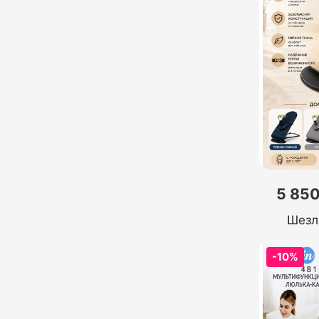
5 850
Шезл
-10%