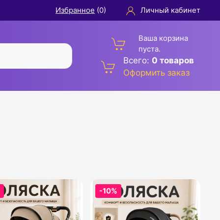
Избранное
(
0
)
Личный кабинет
Ваша корзина
пуста.
Всего:
0 товаров
Оформить заказ
%
-10%