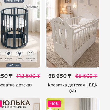
250 ₸
112 500
₸
58 950 ₸
65 500
₸
роватка детская
Кроватка детская ( ВДК
04)
%
-10%