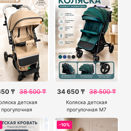
650 ₸
38 500
₸
34 650 ₸
38 500
₸
оляска детская
Коляска детская
прогулочная
прогулочная М7
%
-10%