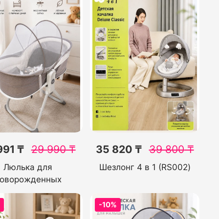
991 ₸
29 990
₸
35 820 ₸
39 800
₸
Люлька для
Шезлонг 4 в 1 (RS002)
оворожденных
%
-10%