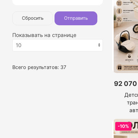
Сбросить
Отправить
Показывать на странице
Всего результатов:
37
92 070
Детс
тра
ав
-10%