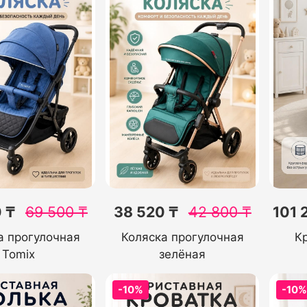
 ₸
69 500
₸
38 520 ₸
42 800
₸
101 
а прогулочная
Коляска прогулочная
К
Tomix
зелёная
-10%
-10