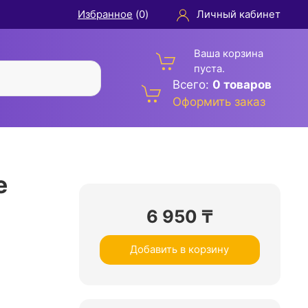
Избранное
(
0
)
Личный кабинет
Ваша корзина
пуста.
Всего:
0 товаров
Оформить заказ
е
6 950
₸
Добавить в корзину