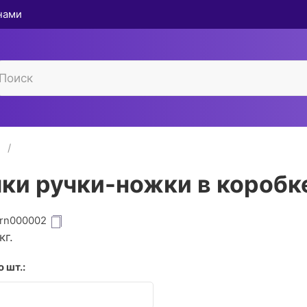
 нами
и
ки ручки-ножки в коробк
srn000002
кг.
 шт.: