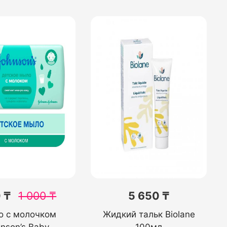
 ₸
1 000
₸
5 650 ₸
 с молочком
Жидкий тальк Biolane