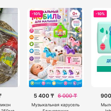
-10%
-10%
₸
5 400 ₸
6 000
₸
900
ликон
Музыкальная карусель
Мыло