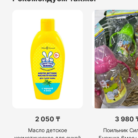
2 050 ₸
3 980 
Масло детское
Поильник Си