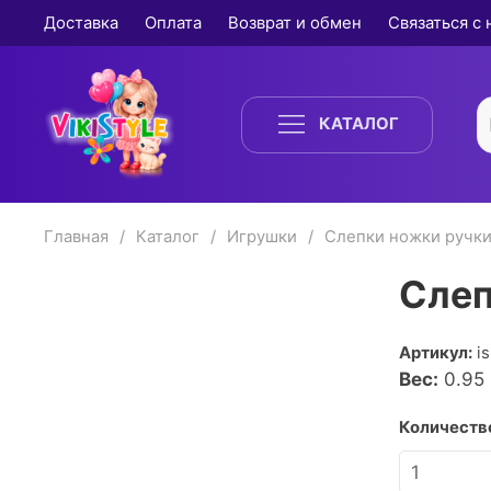
Доставка
Оплата
Возврат и обмен
Связаться с
КАТАЛОГ
Главная
Каталог
Игрушки
Слепки ножки ручк
Слеп
Артикул:
i
Вес:
0.95
Количество