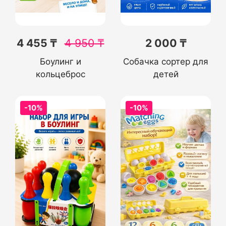
4 455 ₸
4 950
₸
2 000 ₸
Боулинг и
Собачка сортер для
кольцеброс
детей
-10%
-10%