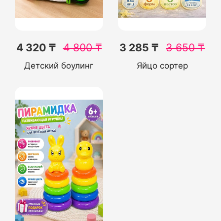
4 320 ₸
4 800
₸
3 285 ₸
3 650
₸
Детский боулинг
Яйцо сортер