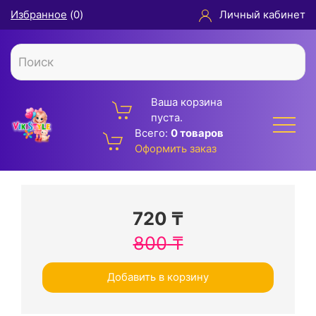
Избранное
(
0
)
Личный кабинет
Ваша корзина
пуста.
Всего:
0 товаров
Оформить заказ
720
₸
800
₸
Добавить в корзину