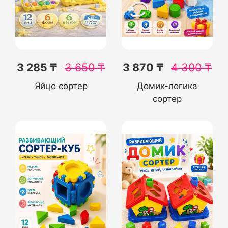
3 285 ₸
3 650
₸
3 870 ₸
4 300
₸
Яйцо сортер
Домик-логика
сортер