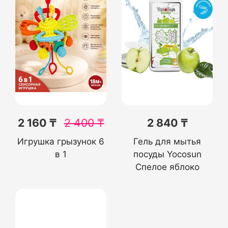
2 160 ₸
2 400
₸
2 840 ₸
Игрушка грызунок 6
Гель для мытья
в 1
посуды Yocosun
Спелое яблоко