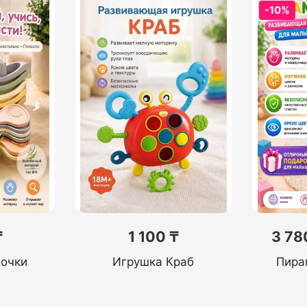
-10%
₸
1 100 ₸
3 78
дочки
Игрушка Краб
Пира