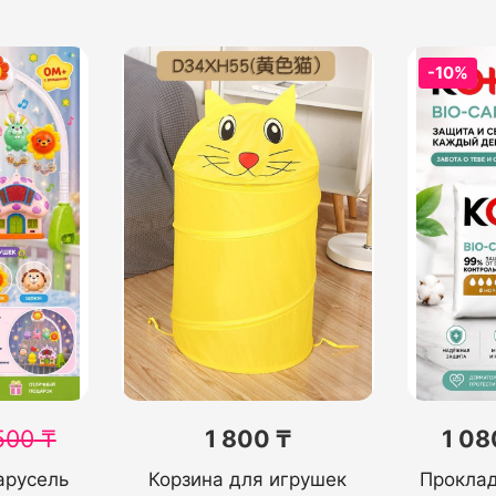
-10%
500
₸
1 800 ₸
1 08
арусель
Корзина для игрушек
Проклад