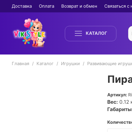
Доставка
Оплата
Возврат и обмен
Связаться с
КАТАЛОГ
Главная
Каталог
Игрушки
Развивающие игруш
Пира
Артикул:
R
Вес:
0.12
к
Габариты
Количество