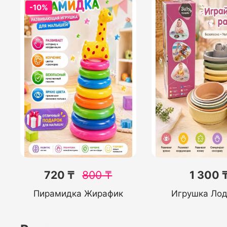
-10%
720 ₸
800
₸
1 300 
Пирамидка Жирафик
Игрушка Ло