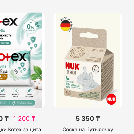
0 ₸
1 200
₸
5 350 ₸
ки Kotex защита
Соска на бутылочку