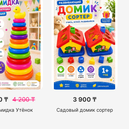
0 ₸
4 200
₸
3 900 ₸
мидка Утёнок
Садовый домик сортер