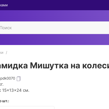
 нами
ки
мидка Мишутка на колес
ipdk0070
г.
:
15×13×24 см.
 шт.: