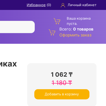
Избранное
(
0
)
Личный кабинет
Ваша корзина
пуста.
Всего:
0 товаров
Оформить заказ
иках
1 062
₸
1 180
₸
Добавить в корзину