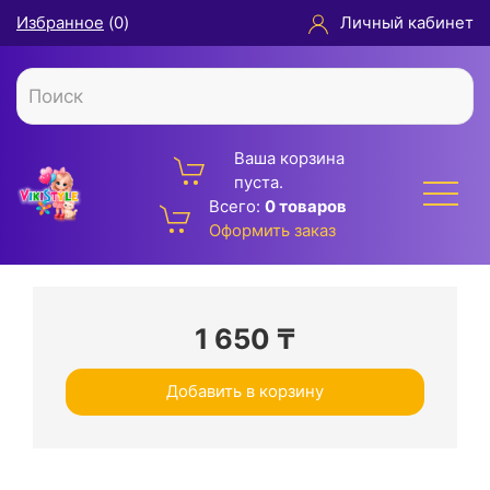
Избранное
(
0
)
Личный кабинет
Ваша корзина
пуста.
Всего:
0 товаров
Оформить заказ
1 650
₸
Добавить в корзину