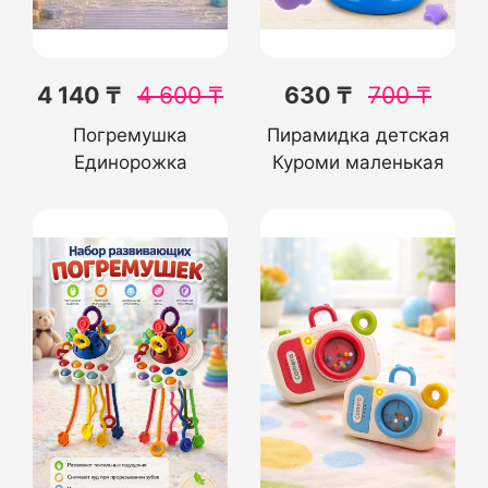
4 140 ₸
4 600
₸
630 ₸
700
₸
Погремушка
Пирамидка детская
Единорожка
Куроми маленькая