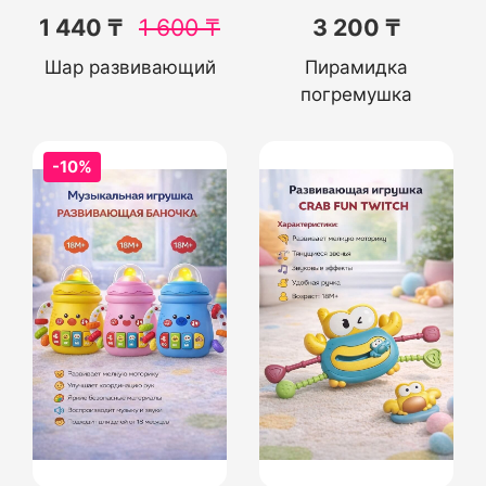
1 440 ₸
1 600
₸
3 200 ₸
Шар развивающий
Пирамидка
погремушка
-10%