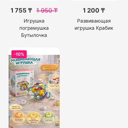
1 755 ₸
1 950
₸
1 200 ₸
Игрушка
Развивающая
погремушка
игрушка Крабик
Бутылочка
-10%