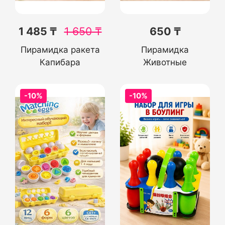
1 485 ₸
1 650
₸
650 ₸
Пирамидка ракета
Пирамидка
Капибара
Животные
-10%
-10%