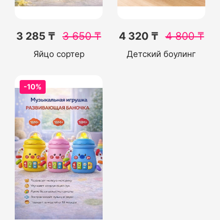
3 285 ₸
3 650
₸
4 320 ₸
4 800
₸
Яйцо сортер
Детский боулинг
-10%