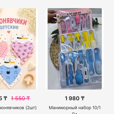
5 ₸
1 550
₸
1 980 ₸
люнявчиков (2шт)
Маникюрный набор 10/1