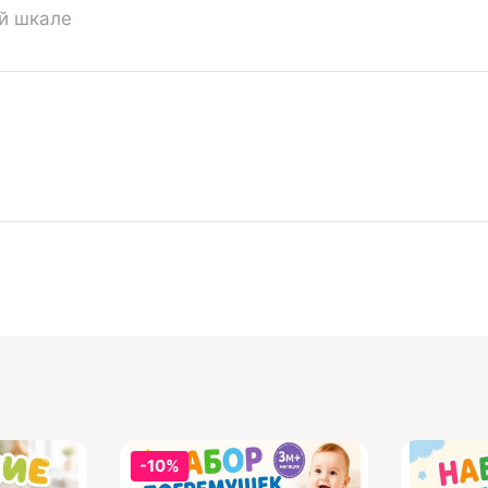
ой шкале
-10%