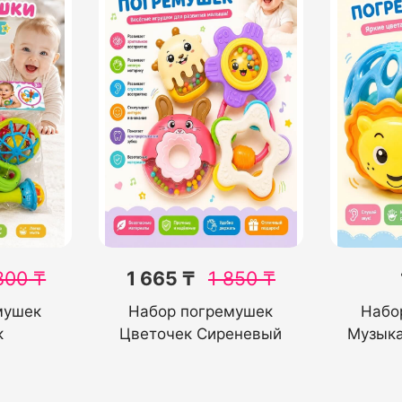
800
₸
1 665 ₸
1 850
₸
мушек
Набор погремушек
Набо
к
Цветочек Сиреневый
Музыка