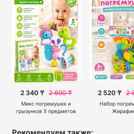
2 340 ₸
2 600
₸
2 520 ₸
2 
Микс погремушек и
Набор погре
грызунков 5 предметов
Жирафи
Рекомендуем также: