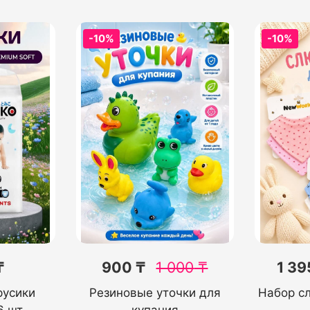
-10%
-10%
₸
900 ₸
1 000
₸
1 39
русики
Резиновые уточки для
Набор с