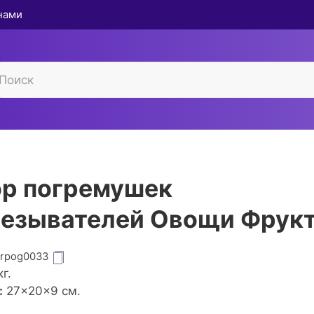
 нами
р погремушек
езывателей Овощи Фрук
grpog0033
г.
:
27×20×9 см.