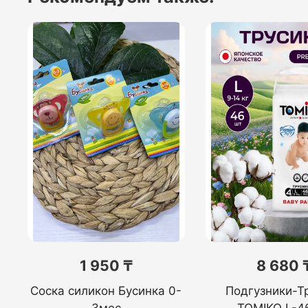
1 950 ₸
8 680 
Соска силикон Бусинка 0-
Подгузники-Т