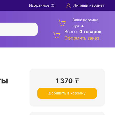
Избранное
(
0
)
Личный кабинет
Ваша корзина
пуста.
Всего:
0 товаров
Оформить заказ
ты
1 370
₸
Добавить в корзину