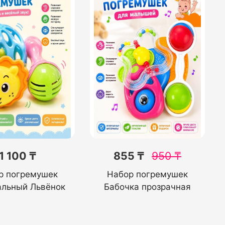
1 100 ₸
855 ₸
950
₸
р погремушек
Набор погремушек
льный Львёнок
Бабочка прозрачная