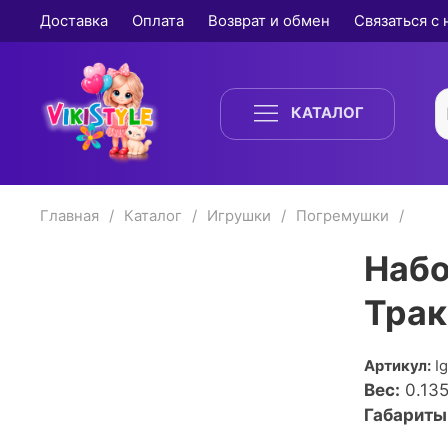
Доставка
Оплата
Возврат и обмен
Связаться с
КАТАЛОГ
Главная
Каталог
Игрушки
Погремушки
Набо
Трак
Артикул:
I
Вес:
0.13
Габариты