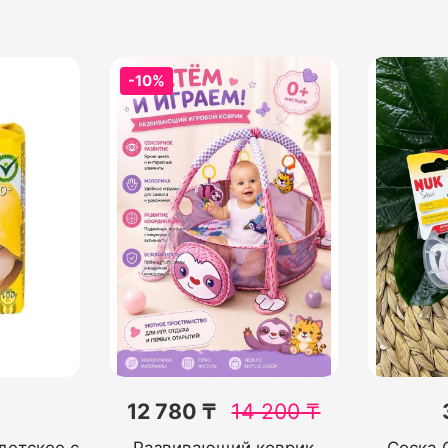
-10%
12 780 ₸
14 200
₸