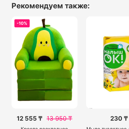
Рекомендуем также:
-10%
12 555 ₸
13 950
₸
230 ₸