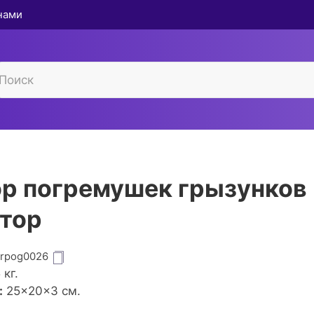
 нами
р погремушек грызунков
тор
grpog0026
5
кг.
:
25×20×3 см.