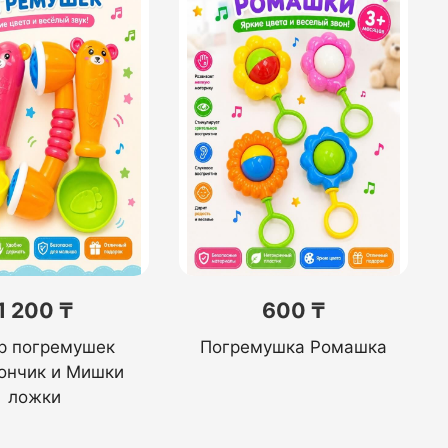
1 200 ₸
600 ₸
р погремушек
Погремушка Ромашка
ончик и Мишки
ложки