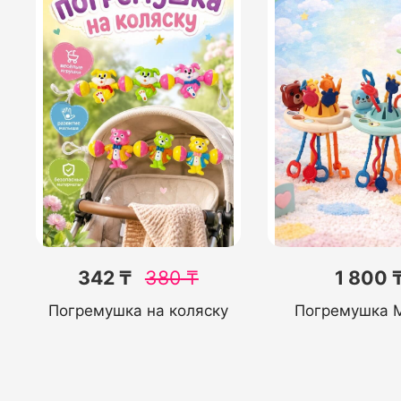
342 ₸
380
₸
1 800 
Погремушка на коляску
Погремушка 