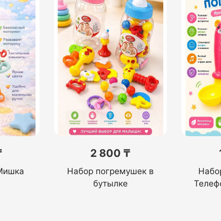
₸
2 800 ₸
Мишка
Набор погремушек в
Набо
бутылке
Телеф