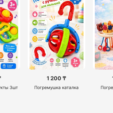
₸
1 200 ₸
укты 3шт
Погремушка каталка
Погр