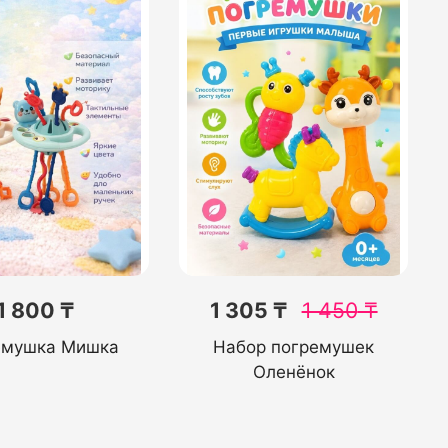
1 800 ₸
1 305 ₸
1 450
₸
емушка Мишка
Набор погремушек
Оленёнок