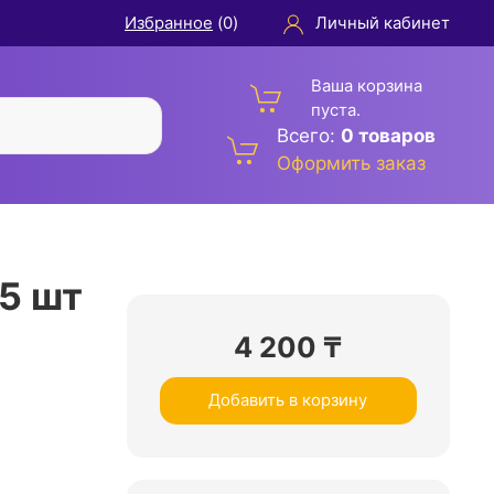
Избранное
(
0
)
Личный кабинет
Ваша корзина
пуста.
Всего:
0 товаров
Оформить заказ
5 шт
4 200
₸
Добавить в корзину