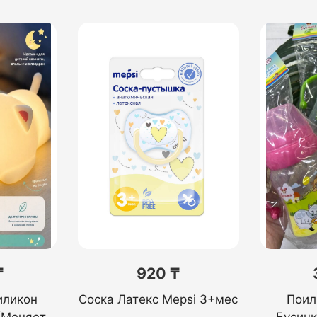
₸
920 ₸
иликон
Соска Латекс Mepsi 3+мес
Поил