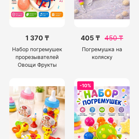
1 370 ₸
405 ₸
450
₸
Набор погремушек
Погремушка на
прорезывателей
коляску
Овощи Фрукты
-10%