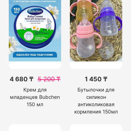
4 680 ₸
5 200
₸
1 450 ₸
Крем для
Бутылочки для
младенцев Bubchen
силикон
150 мл
антиколиковая
кормления 150мл