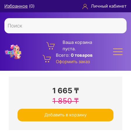
Избранное
(
0
)
Личный кабинет
Ваша корзина
пуста.
Всего:
0 товаров
Оформить заказ
1 665
₸
1 850
₸
Добавить в корзину