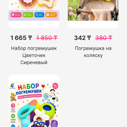
1 665 ₸
1 850
₸
342 ₸
380
₸
Набор погремушек
Погремушка на
Цветочек
коляску
Сиреневый