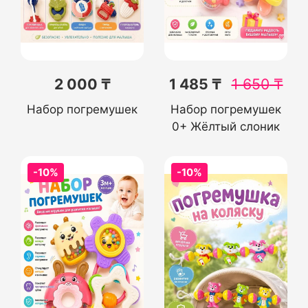
2 000 ₸
1 485 ₸
1 650
₸
Набор погремушек
Набор погремушек
0+ Жёлтый слоник
-10%
-10%