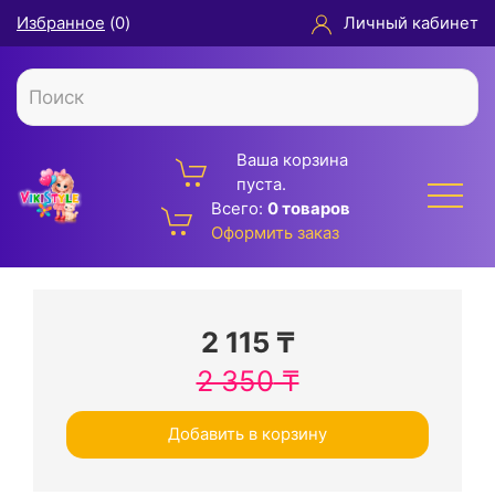
Избранное
(
0
)
Личный кабинет
Ваша корзина
пуста.
Всего:
0 товаров
Оформить заказ
2 115
₸
2 350
₸
Добавить в корзину