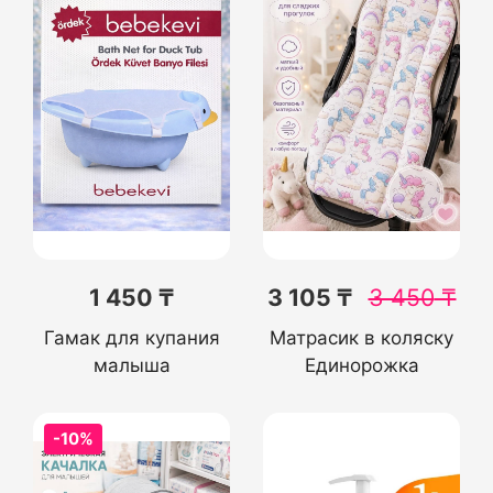
1 450 ₸
3 105 ₸
3 450
₸
Гамак для купания
Матрасик в коляску
малыша
Единорожка
-10%