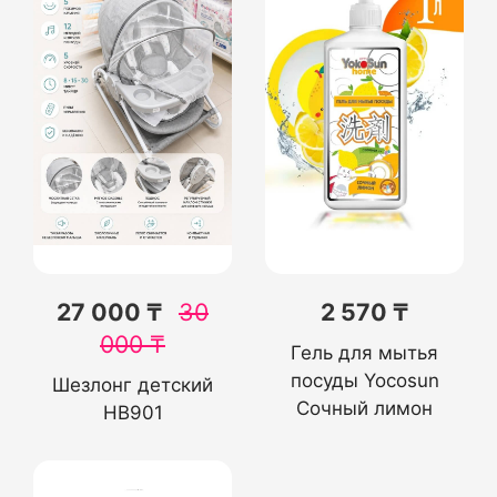
27 000 ₸
30
2 570 ₸
000
₸
Гель для мытья
посуды Yocosun
Шезлонг детский
Сочный лимон
HB901