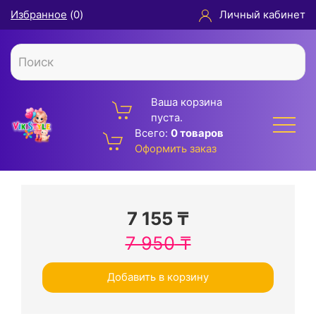
Избранное
(
0
)
Личный кабинет
Ваша корзина
пуста.
Всего:
0 товаров
Оформить заказ
7 155
₸
7 950
₸
Добавить в корзину