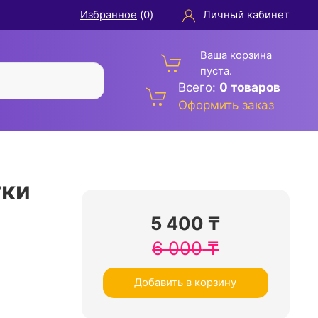
Избранное
(
0
)
Личный кабинет
Ваша корзина
пуста.
Всего:
0 товаров
Оформить заказ
тки
5 400
₸
6 000
₸
Добавить в корзину