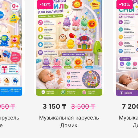
-10%
-10%
950
₸
3 150 ₸
3 500
₸
7 20
арусель
Музыкальная карусель
Музыка
е
Домик
Д