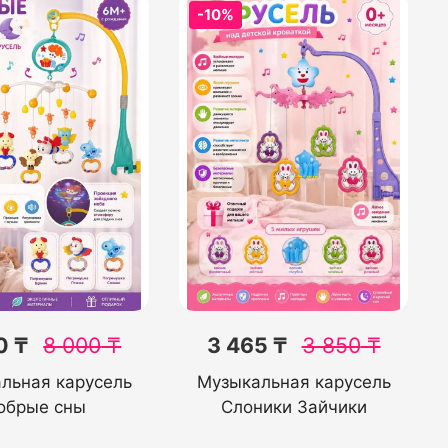
-10%
0 ₸
8 000
₸
3 465 ₸
3 850
₸
льная карусель
Музыкальная карусель
обрые сны
Слоники Зайчики