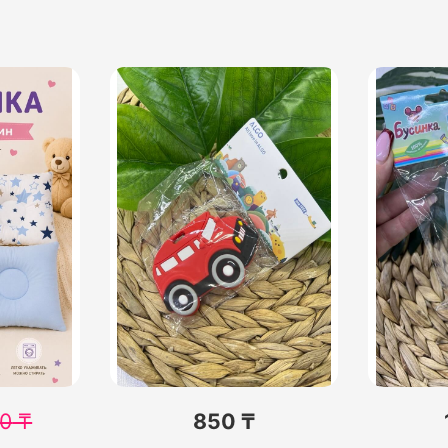
0
₸
850 ₸