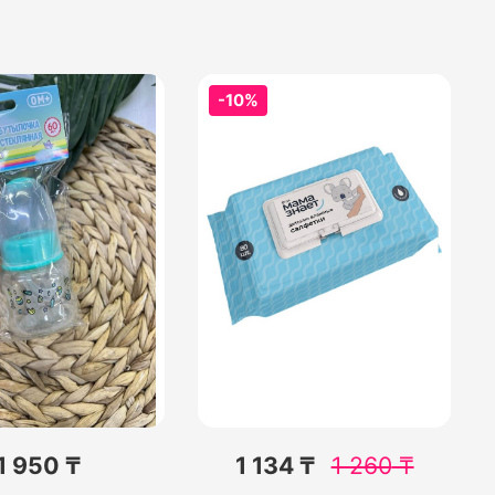
-10%
1 950 ₸
1 134 ₸
1 260
₸