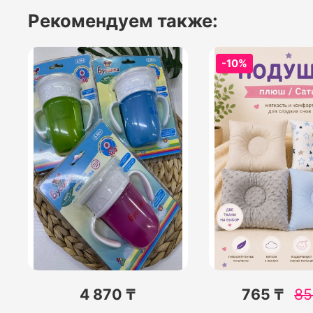
Рекомендуем также:
-10%
4 870 ₸
765 ₸
85