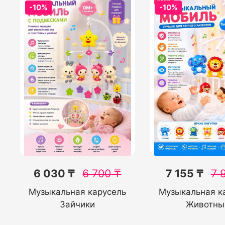
-10%
-10%
6 030 ₸
6 700
₸
7 155 ₸
7 
Музыкальная карусель
Музыкальная к
Зайчики
Животны