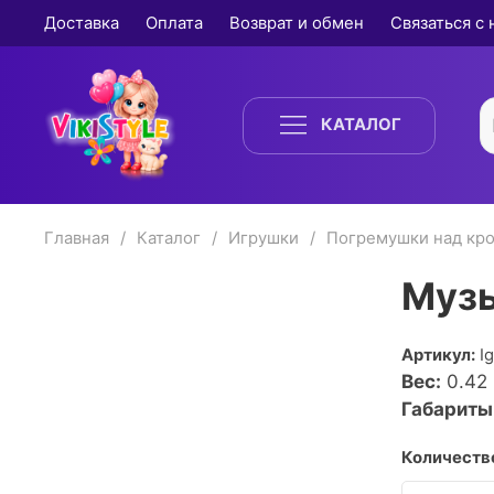
Доставка
Оплата
Возврат и обмен
Связаться с
КАТАЛОГ
Главная
Каталог
Игрушки
Погремушки над кро
Музы
Артикул:
I
Вес:
0.42
Габариты
Количество