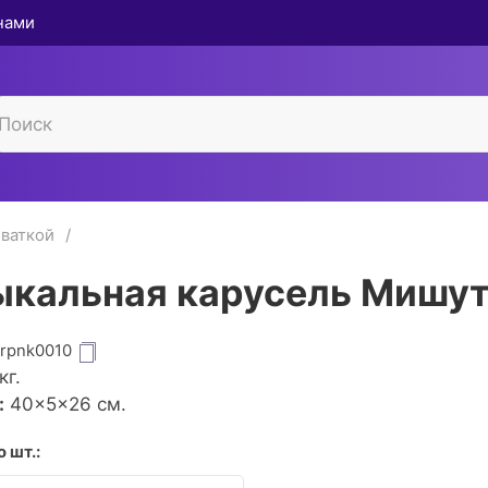
 нами
ваткой
кальная карусель Мишу
grpnk0010
кг.
:
40×5×26 см.
 шт.: