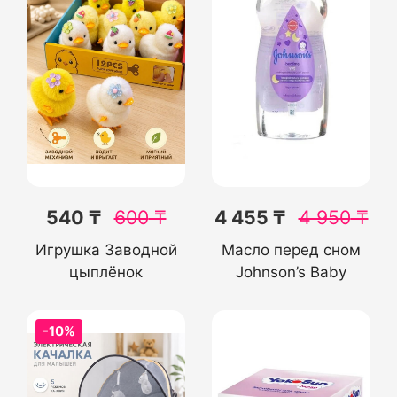
540 ₸
600
₸
4 455 ₸
4 950
₸
Игрушка Заводной
Масло перед сном
цыплёнок
Johnson’s Baby
-10%