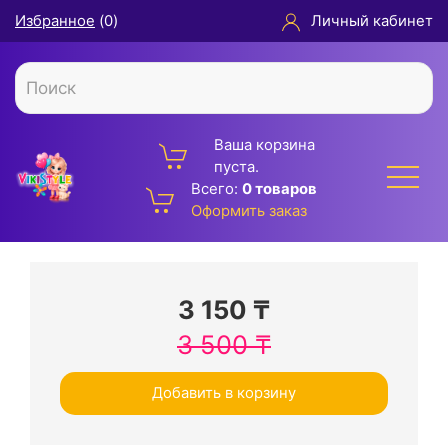
Избранное
(
0
)
Личный кабинет
Ваша корзина
пуста.
Всего:
0 товаров
Оформить заказ
3 150
₸
3 500
₸
Добавить в корзину