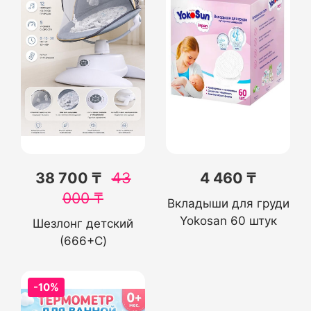
38 700 ₸
43
4 460 ₸
000
₸
Вкладыши для груди
Yokosan 60 штук
Шезлонг детский
(666+C)
-10%