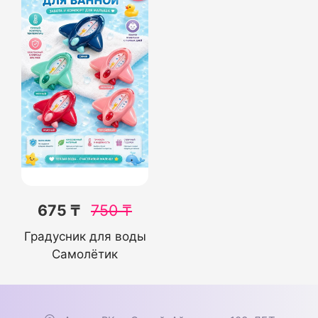
675 ₸
750
₸
Градусник для воды
Самолётик