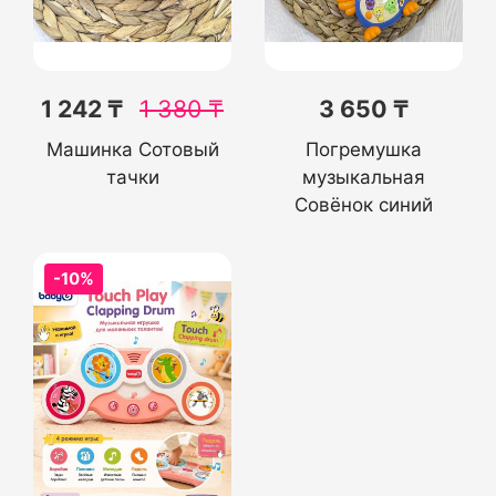
1 242 ₸
1 380
₸
3 650 ₸
Машинка Сотовый
Погремушка
тачки
музыкальная
Совёнок синий
-10%