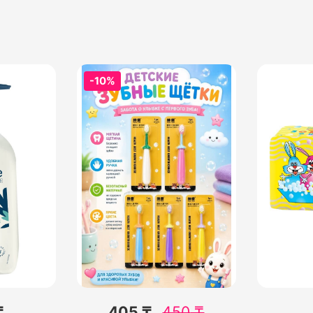
-10%
₸
405 ₸
450
₸