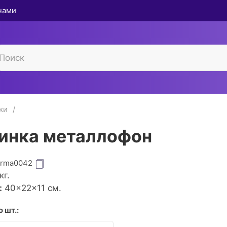
 нами
ки
инка металлофон
grma0042
кг.
:
40×22×11 см.
 шт.: