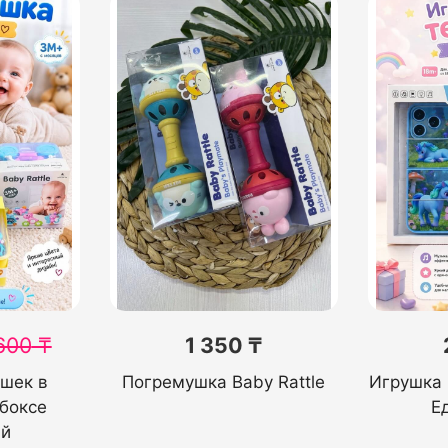
600
₸
1 350 ₸
шек в
Погремушка Baby Rattle
Игрушка
боксе
Е
ий