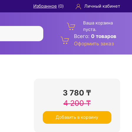
Избранное
(
0
)
Личный кабинет
Ваша корзина
пуста.
Всего:
0 товаров
Оформить заказ
3 780
₸
4 200
₸
Добавить в корзину