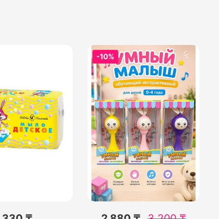
-10%
330 ₸
2 880 ₸
3 200
₸