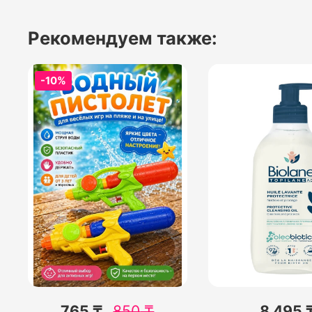
Рекомендуем также:
-10%
765 ₸
850
₸
8 495 