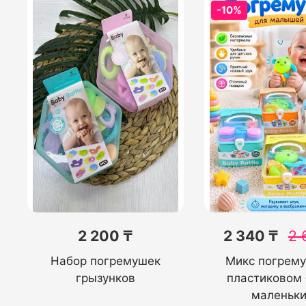
-10%
2 200 ₸
2 340 ₸
2 
Набор погремушек
Микс погрему
грызунков
пластиковом 
маленьк