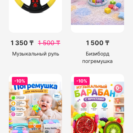
1 350 ₸
1 500
₸
1 500 ₸
Музыкальный руль
Бизиборд
погремушка
-10%
-10%