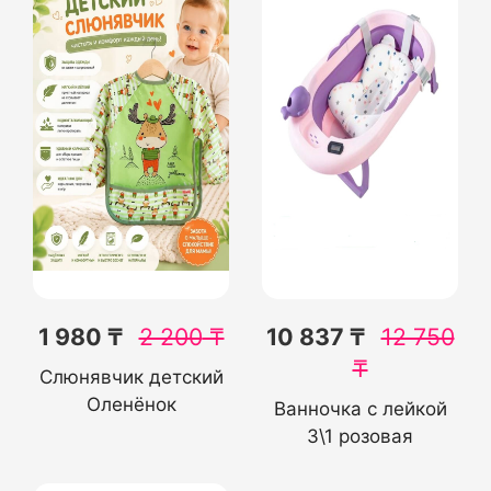
1 980 ₸
2 200
₸
10 837 ₸
12 750
₸
Слюнявчик детский
Оленёнок
Ванночка с лейкой
3\1 розовая