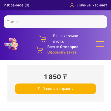
Избранное
(
0
)
Личный кабинет
Ваша корзина
пуста.
Всего:
0 товаров
Оформить заказ
1 850
₸
Добавить в корзину