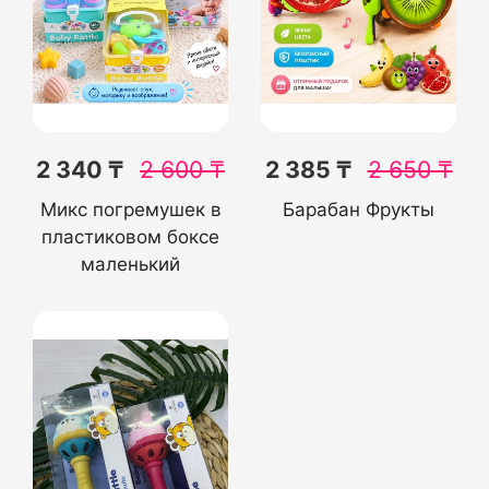
2 340 ₸
2 600
₸
2 385 ₸
2 650
₸
Микс погремушек в
Барабан Фрукты
пластиковом боксе
маленький