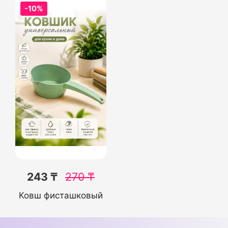
-10%
243 ₸
270
₸
Ковш фисташковый