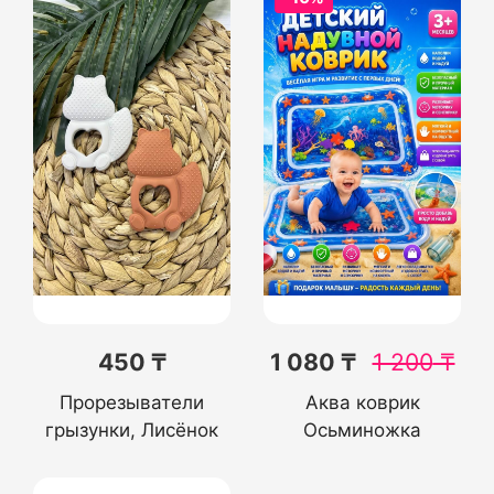
450 ₸
1 080 ₸
1 200
₸
Прорезыватели
Аква коврик
грызунки, Лисёнок
Осьминожка