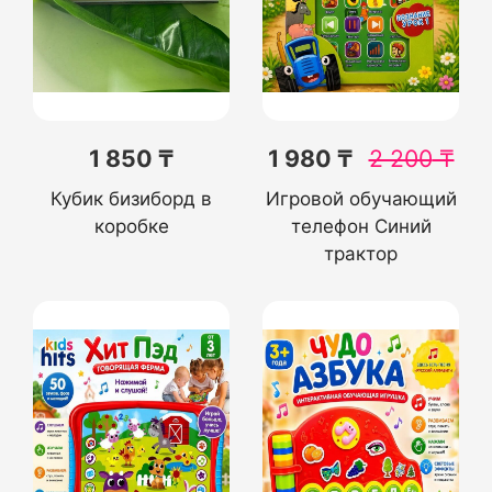
1 850 ₸
1 980 ₸
2 200
₸
Кубик бизиборд в
Игровой обучающий
коробке
телефон Синий
трактор