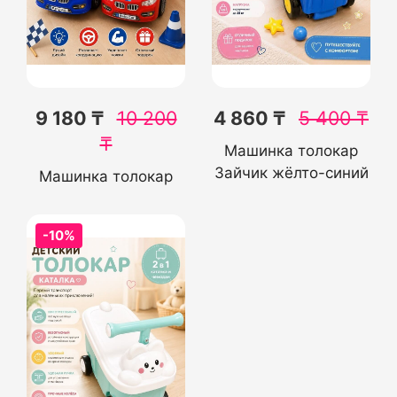
9 180 ₸
10 200
4 860 ₸
5 400
₸
₸
Машинка толокар
Зайчик жёлто-синий
Машинка толокар
-10%