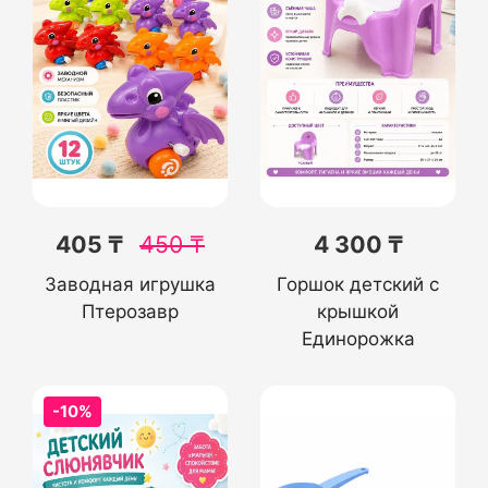
405 ₸
450
₸
4 300 ₸
Заводная игрушка
Горшок детский с
Птерозавр
крышкой
Единорожка
-10%