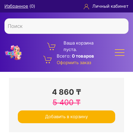
Избранное
(
0
)
Личный кабинет
Ваша корзина
пуста.
Всего:
0 товаров
Оформить заказ
4 860
₸
5 400
₸
Добавить в корзину