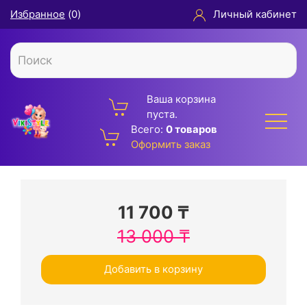
Избранное
(
0
)
Личный кабинет
Ваша корзина
пуста.
Всего:
0 товаров
Оформить заказ
11 700
₸
13 000
₸
Добавить в корзину