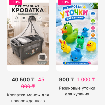
-10%
-10%
40 500 ₸
45
900 ₸
1 000
₸
000
₸
Резиновые уточки
для купания
Кроватка-манеж для
новорожденного