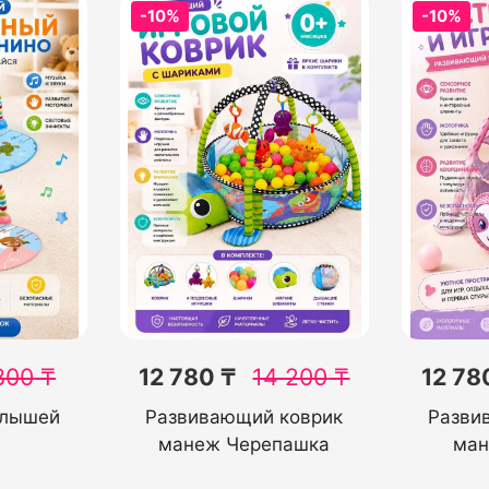
-10%
-10%
800
₸
12 780 ₸
14 200
₸
12 78
алышей
Развивающий коврик
Разви
манеж Черепашка
ман