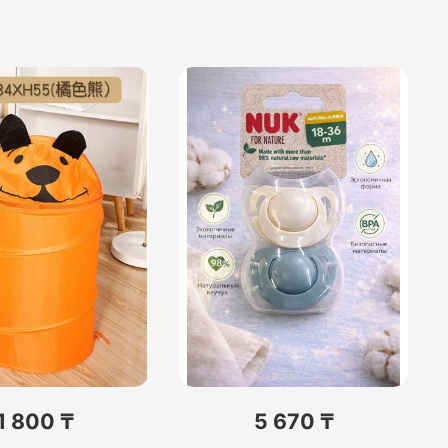
1 800 ₸
5 670 ₸