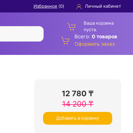
Избранное
(
0
)
Личный кабинет
Ваша корзина
пуста.
Всего:
0 товаров
Оформить заказ
12 780
₸
14 200
₸
Добавить в корзину