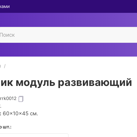
 нами
й
ик модуль развивающий
grrk0012
.
:
60×10×45 см.
 шт.: