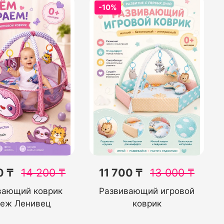
-10%
0 ₸
14 200
₸
11 700 ₸
13 000
₸
вающий коврик
Развивающий игровой
еж Ленивец
коврик