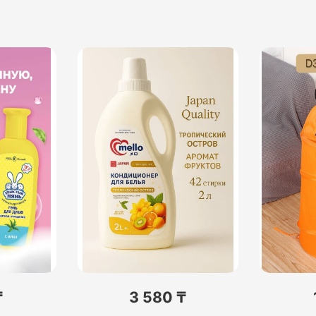
₸
3 580 ₸