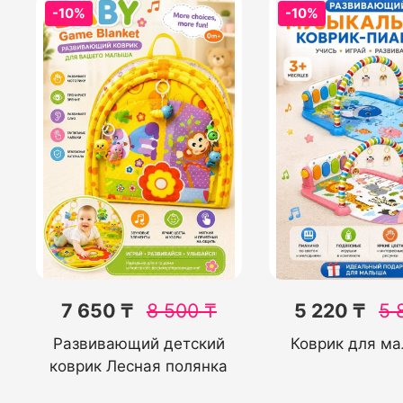
-10%
-10%
7 650 ₸
8 500
₸
5 220 ₸
5 
Развивающий детский
Коврик для м
коврик Лесная полянка