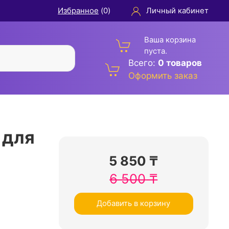
Избранное
(
0
)
Личный кабинет
Ваша корзина
пуста.
Всего:
0 товаров
Оформить заказ
 для
5 850
₸
6 500
₸
Добавить в корзину