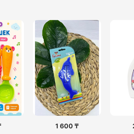
₸
1 600 ₸