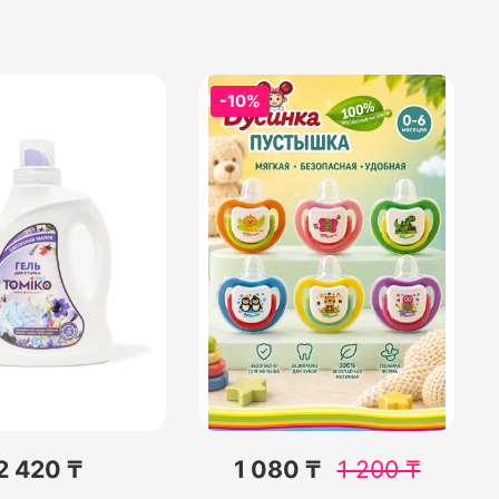
-10%
2 420 ₸
1 080 ₸
1 200
₸