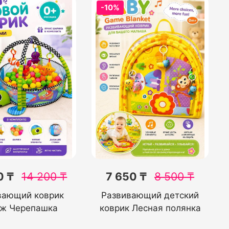
-10%
0 ₸
14 200
₸
7 650 ₸
8 500
₸
вающий коврик
Развивающий детский
ж Черепашка
коврик Лесная полянка