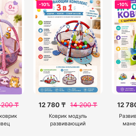
-10%
-10%
 200
₸
12 780 ₸
14 200
₸
12 78
коврик
Коврик модуль
Разви
ивец
развивающий
мане