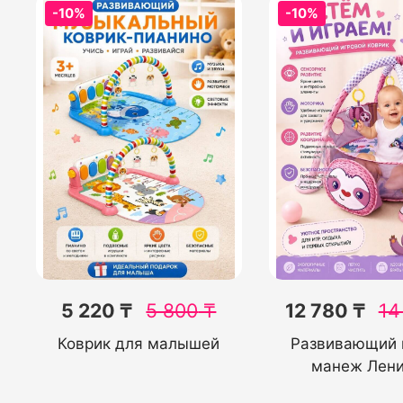
-10%
-10%
5 220 ₸
5 800
₸
12 780 ₸
14
Коврик для малышей
Развивающий 
манеж Лен