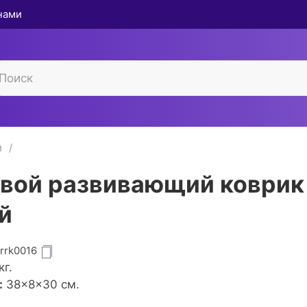
 нами
й
вой развивающий коврик
й
grrk0016
кг.
:
38×8×30 см.