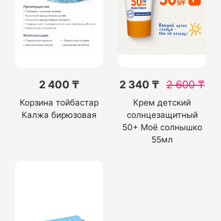
2 400 ₸
2 340 ₸
2 600
₸
Корзина тойбастар
Крем детский
Калжа бирюзовая
солнцезащитный
50+ Моё солнышко
55мл