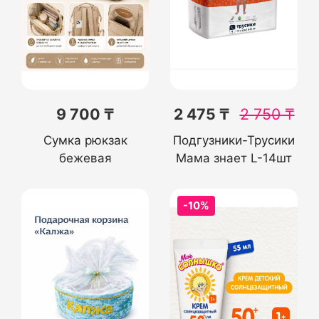
9 700 ₸
2 475 ₸
2 750
₸
Сумка рюкзак
Подгузники-Трусики
бежевая
Мама знает L-14шт
-10%