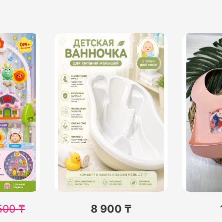
500
₸
8 900 ₸