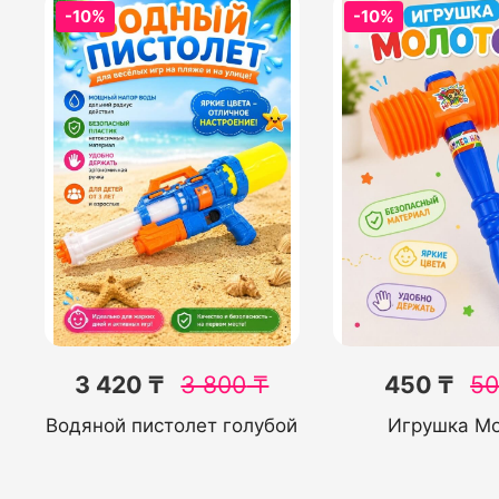
-10%
-10%
3 420 ₸
3 800
₸
450 ₸
5
Водяной пистолет голубой
Игрушка М