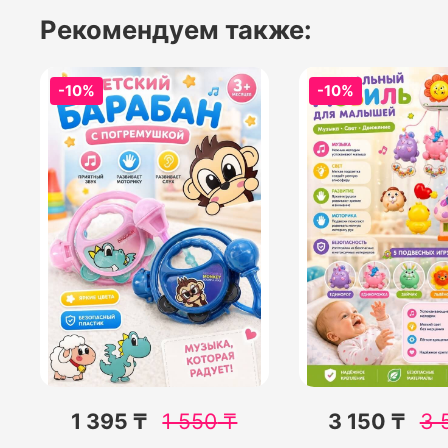
Рекомендуем также:
-10%
-10%
1 395 ₸
1 550
₸
3 150 ₸
3 