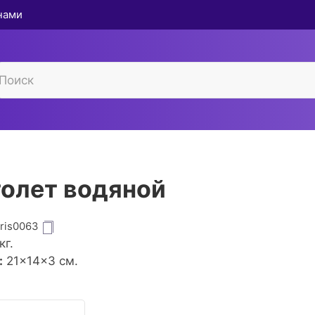
 нами
олет водяной
gris0063
кг.
:
21×14×3 см.