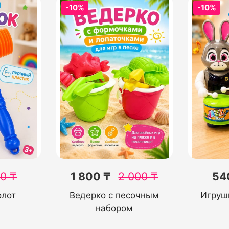
-10%
-10%
00
₸
1 800 ₸
2 000
₸
54
олот
Ведерко с песочным
Игруш
набором