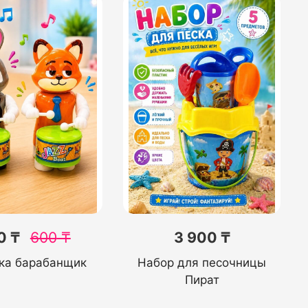
0 ₸
600
₸
3 900 ₸
ка барабанщик
Набор для песочницы
Пират