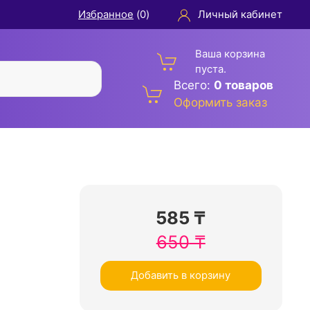
Избранное
(
0
)
Личный кабинет
Ваша корзина
пуста.
Всего:
0 товаров
Оформить заказ
585
₸
650
₸
Добавить в корзину