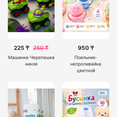
225 ₸
250
₸
950 ₸
Машинка Черепашка
Поильник-
нинзя
непроливайка
цветной