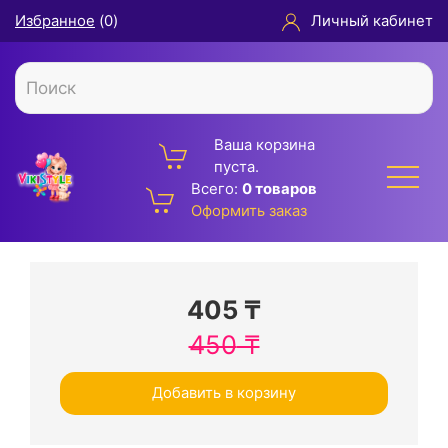
Избранное
(
0
)
Личный кабинет
Ваша корзина
пуста.
Всего:
0 товаров
Оформить заказ
405
₸
450
₸
Добавить в корзину