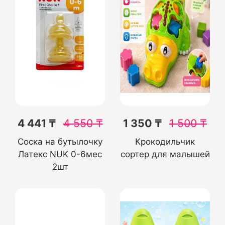
4 441 ₸
4 550
₸
1 350 ₸
1 500
₸
Соска на бутылочку
Крокодильчик
Латекс NUK 0-6мес
сортер для малышей
2шт