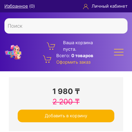
Избранное
(
0
)
Личный кабинет
Ваша корзина
пуста.
Всего:
0 товаров
Оформить заказ
1 980
₸
2 200
₸
Добавить в корзину