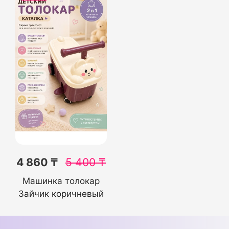
4 860 ₸
5 400
₸
Машинка толокар
Зайчик коричневый