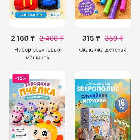
2 160 ₸
2 400
₸
315 ₸
350
₸
Набор резиновых
Скакалка детская
машинок
-10%