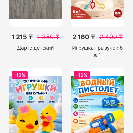
1 215 ₸
1 350
₸
2 160 ₸
2 400
₸
Дартс детский
Игрушка грызунок 6
в 1
-10%
-10%