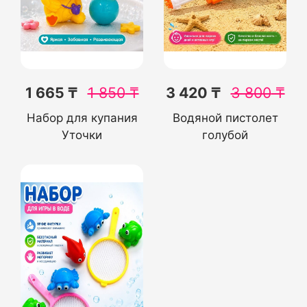
1 665 ₸
1 850
₸
3 420 ₸
3 800
₸
Набор для купания
Водяной пистолет
Уточки
голубой