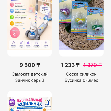
9 500 ₸
1 233 ₸
1 370
₸
Самокат детский
Соска силикон
Зайчик серый
Бусинка 0-6мес