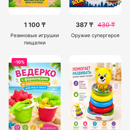
1 100 ₸
387 ₸
430
₸
Резиновые игрушки
Оружие супергероя
пищалки
-10%