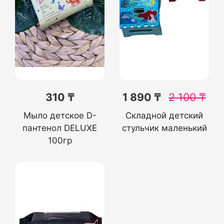
310 ₸
1 890 ₸
2 100
₸
Мыло детское D-
Складной детский
пантенол DELUXE
стульчик маленький
100гр