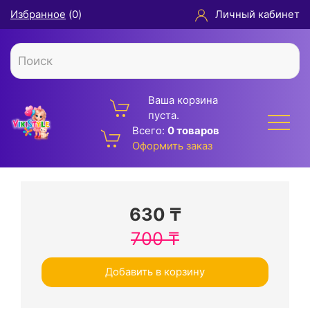
Избранное
(
0
)
Личный кабинет
Ваша корзина
пуста.
Всего:
0 товаров
Оформить заказ
630
₸
700
₸
Добавить в корзину