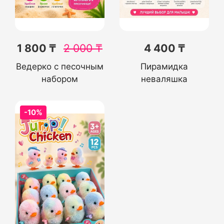
1 800 ₸
2 000
₸
4 400 ₸
Ведерко с песочным
Пирамидка
набором
неваляшка
-10%