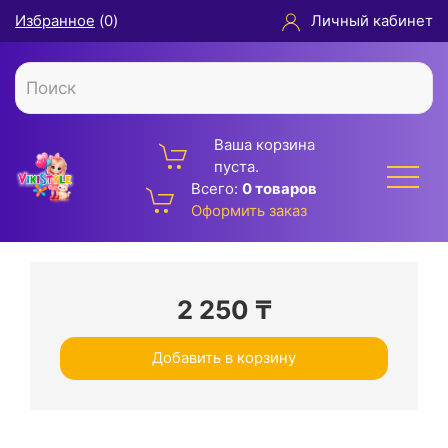
Избранное
(
0
)
Личный кабинет
Ваша корзина
пуста.
Всего:
0 товаров
Оформить заказ
2 250
₸
Добавить в корзину