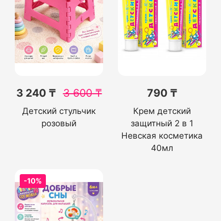
3 240 ₸
3 600
₸
790 ₸
Детский стульчик
Крем детский
розовый
защитный 2 в 1
Невская косметика
40мл
-10%