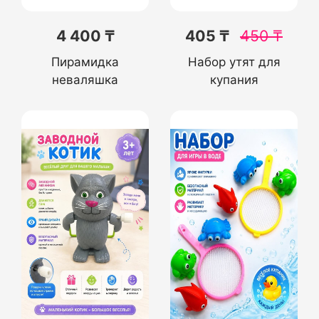
4 400 ₸
405 ₸
450
₸
Пирамидка
Набор утят для
неваляшка
купания