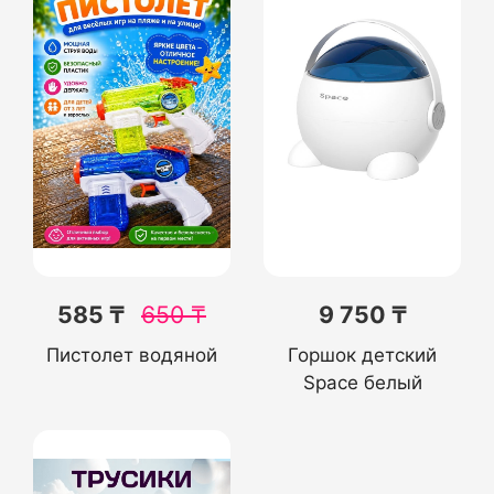
585 ₸
650
₸
9 750 ₸
Пистолет водяной
Горшок детский
Space белый