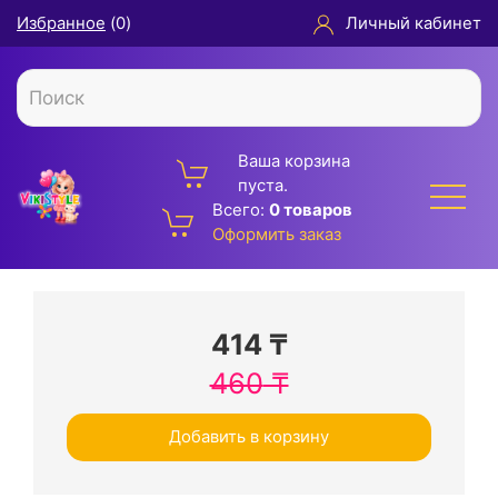
Избранное
(
0
)
Личный кабинет
Ваша корзина
пуста.
Всего:
0 товаров
Оформить заказ
414
₸
460
₸
Добавить в корзину