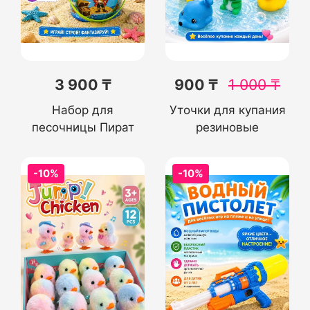
3 900 ₸
900 ₸
1 000
₸
Набор для
Уточки для купания
песочницы Пират
резиновые
-10%
-10%