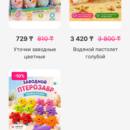
729 ₸
810
₸
3 420 ₸
3 800
₸
Уточки заводные
Водяной пистолет
цветные
голубой
-10%