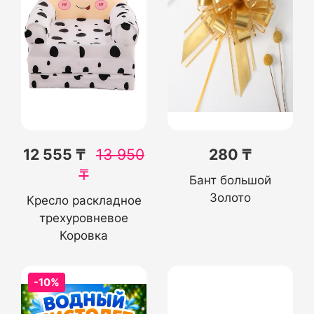
12 555 ₸
13 950
280 ₸
₸
Бант большой
Золото
Кресло раскладное
трехуровневое
Коровка
-10%