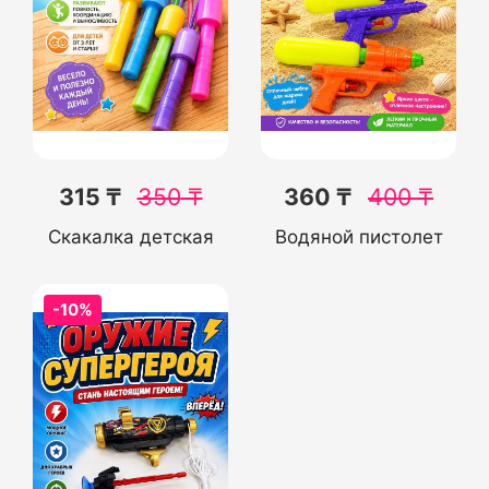
315 ₸
350
₸
360 ₸
400
₸
Скакалка детская
Водяной пистолет
-10%