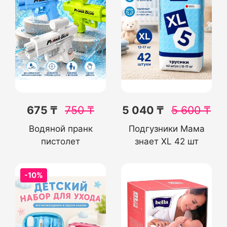
675 ₸
750
₸
5 040 ₸
5 600
₸
Водяной пранк
Подгузники Мама
пистолет
знает XL 42 шт
-10%