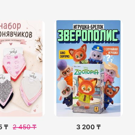
5 ₸
2 450
₸
3 200 ₸