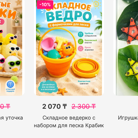
-10%
00
₸
2 070 ₸
2 300
₸
я уточка
Складное ведерко с
Игрушк
набором для песка Крабик