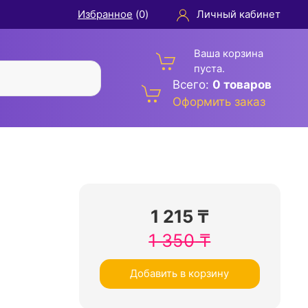
Избранное
(
0
)
Личный кабинет
Ваша корзина
пуста.
Всего:
0 товаров
Оформить заказ
1 215
₸
1 350
₸
Добавить в корзину