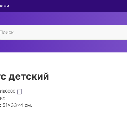
 нами
с детский
gris0080
кг.
:
51×33×4 см.