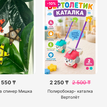
-10%
550 ₸
2 250 ₸
2 500
₸
а спинер Мишка
Полиробокар- каталка
Вертолёт