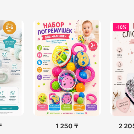
-10%
₸
1 250 ₸
2 20