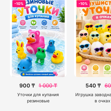
-10%
-10%
900 ₸
1 000
₸
540 ₸
6
Уточки для купания
Игрушка заводна
резиновые
в очках