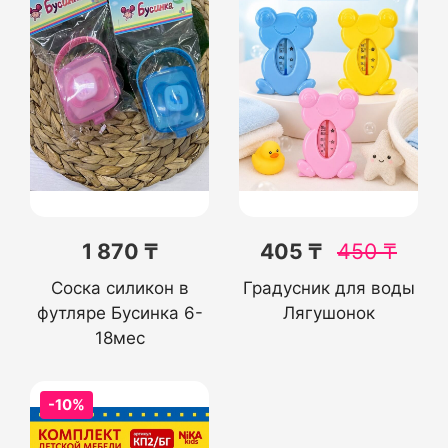
1 870 ₸
405 ₸
450
₸
Соска силикон в
Градусник для воды
футляре Бусинка 6-
Лягушонок
18мес
-10%