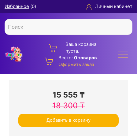
Избранное
(
0
)
Личный кабинет
Ваша корзина
пуста.
Всего:
0 товаров
Оформить заказ
15 555
₸
18 300
₸
Добавить в корзину