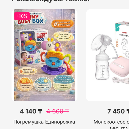
-10%
4 140 ₸
4 600
₸
7 450 
Погремушка Единорожка
Молокоотсос о