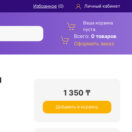
Избранное
(
0
)
Личный кабинет
Ваша корзина
пуста.
Всего:
0 товаров
Оформить заказ
м
1 350
₸
Добавить в корзину