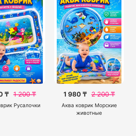
0 ₸
1 200
₸
1 980 ₸
2 200
₸
оврик Русалочки
Аква коврик Морские
животные