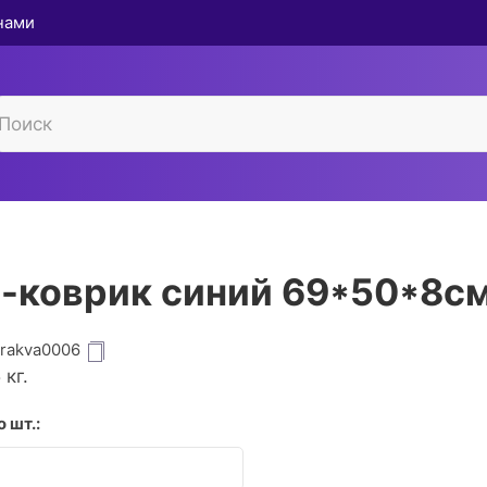
 нами
-коврик синий 69*50*8с
grakva0006
5
кг.
 шт.: