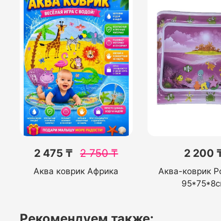
2 475 ₸
2 750
₸
2 200 
Аква коврик Африка
Аква-коврик Р
95*75*8
Рекомендуем также: