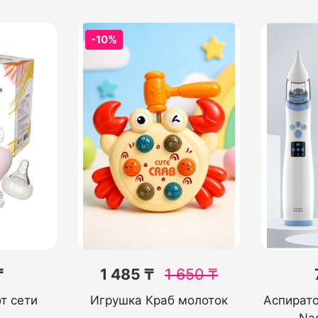
-10%
₸
1 485 ₸
1 650
₸
т сети
Игрушка Краб молоток
Аспирато