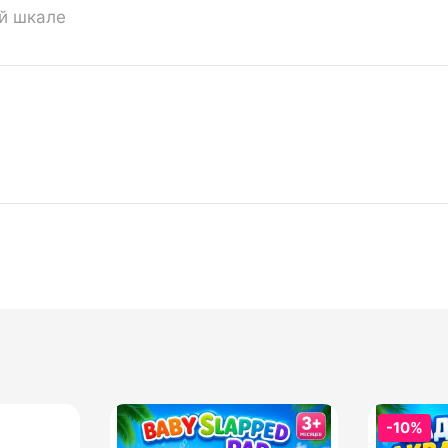
ой шкале
-10%