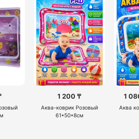
₸
1 200 ₸
1 08
озовый
Аква-коврик Розовый
Аква к
см
61*50*8см