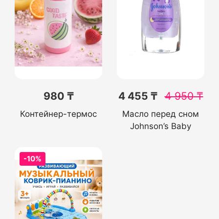
980 ₸
4 455 ₸
4 950
₸
Контейнер-термос
Масло перед сном
Johnson’s Baby
-10%