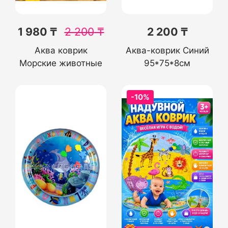
1 980 ₸
2 200
₸
2 200 ₸
Аква коврик
Аква-коврик Синий
Морские животные
95*75*8см
-10%