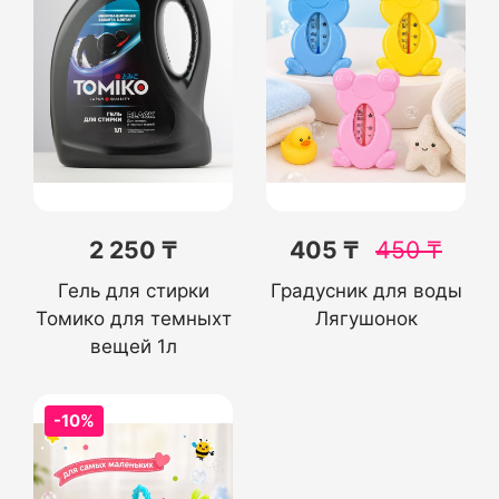
2 250 ₸
405 ₸
450
₸
Гель для стирки
Градусник для воды
Томико для темныхт
Лягушонок
вещей 1л
-10%