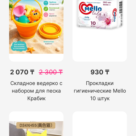
2 070 ₸
2 300
₸
930 ₸
Складное ведерко с
Прокладки
набором для песка
гигиенические Mello
Крабик
10 штук