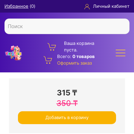
Избранное
(
0
)
Личный кабинет
Ваша корзина
пуста.
Всего:
0 товаров
Оформить заказ
315
₸
350
₸
Добавить в корзину