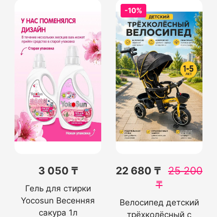
-10%
3 050 ₸
22 680 ₸
25 200
₸
Гель для стирки
Yocosun Весенняя
Велосипед детский
сакура 1л
трёхколёсный с