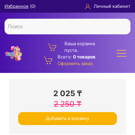
Избранное
(
0
)
Личный кабинет
Ваша корзина
пуста.
Всего:
0 товаров
Оформить заказ
2 025
₸
2 250
₸
Добавить в корзину