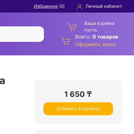
Избранное
(
0
)
Личный кабинет
Ваша корзина
пуста.
Всего:
0 товаров
Оформить заказ
а
1 650
₸
Добавить в корзину