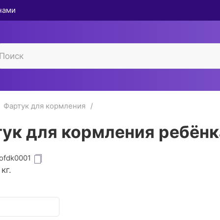
 нами
Фартук для кормления
ук для кормления ребёнк
ofdk0001
кг.