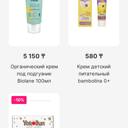
5 150 ₸
580 ₸
Органический крем
Крем детский
под подгузник
питательный
Biolane 100мл
bambolina 0+
-10%