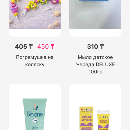
405 ₸
450
₸
310 ₸
Погремушка на
Мыло детское
коляску
Череда DELUXE
100гр